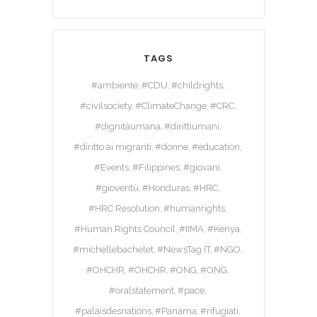
TAGS
#ambiente
#CDU
#childrights
#civilsociety
#ClimateChange
#CRC
#dignitàumana
#dirittiumani
#diritto ai migranti
#donne
#education
#Events
#Filippines
#giovani
#gioventù
#Honduras
#HRC
#HRC Resolution
#humanrights
#Human Rights Council
#IIMA
#Kenya
#michellebachelet
#NewsTag IT
#NGO
#OHCHR
#OHCHR
#ONG
#ONG
#oralstatement
#pace
#palaisdesnations
#Panama
#rifugiati