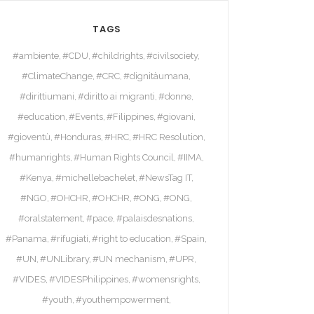
TAGS
#ambiente
#CDU
#childrights
#civilsociety
#ClimateChange
#CRC
#dignitàumana
#dirittiumani
#diritto ai migranti
#donne
#education
#Events
#Filippines
#giovani
#gioventù
#Honduras
#HRC
#HRC Resolution
#humanrights
#Human Rights Council
#IIMA
#Kenya
#michellebachelet
#NewsTag IT
#NGO
#OHCHR
#OHCHR
#ONG
#ONG
#oralstatement
#pace
#palaisdesnations
#Panama
#rifugiati
#right to education
#Spain
#UN
#UNLibrary
#UN mechanism
#UPR
#VIDES
#VIDESPhilippines
#womensrights
#youth
#youthempowerment