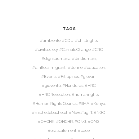
TAGS
#ambiente
#CDU
#childrights
#civilsociety
#ClimateChange
#CRC
#dignitàumana
#dirittiumani
#diritto ai migranti
#donne
#education
#Events
#Filippines
#giovani
#gioventù
#Honduras
#HRC
#HRC Resolution
#humanrights
#Human Rights Council
#IIMA
#Kenya
#michellebachelet
#NewsTag IT
#NGO
#OHCHR
#OHCHR
#ONG
#ONG
#oralstatement
#pace