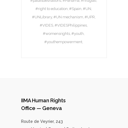
#palaisdesnations
#Panama
#rifugiati
#right to education
#Spain
#UN
#UNLibrary
#UN mechanism
#UPR
#VIDES
#VIDESPhilippines
#womensrights
#youth
#youthempowerment
IIMA Human Rights
Office — Geneva
Route de Veyrier, 243