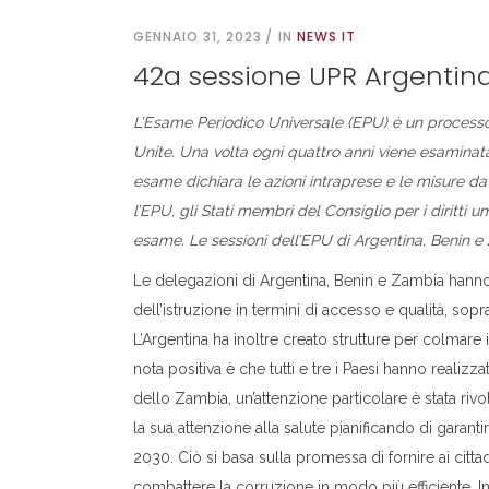
GENNAIO 31, 2023
IN
NEWS IT
42a sessione UPR Argentin
L’Esame Periodico Universale (EPU) è un processo ci
Unite. Una volta ogni quattro anni viene esaminata l
esame dichiara le azioni intraprese e le misure da 
l’EPU, gli Stati membri del Consiglio per i diritti
esame. Le sessioni dell’EPU di Argentina, Benin e Z
Le delegazioni di Argentina, Benin e Zambia hanno s
dell’istruzione in termini di accesso e qualità, sopr
L’Argentina ha inoltre creato strutture per colmare i
nota positiva è che tutti e tre i Paesi hanno realizza
dello Zambia, un’attenzione particolare è stata rivol
la sua attenzione alla salute pianificando di garant
2030. Ciò si basa sulla promessa di fornire ai citta
combattere la corruzione in modo più efficiente. I