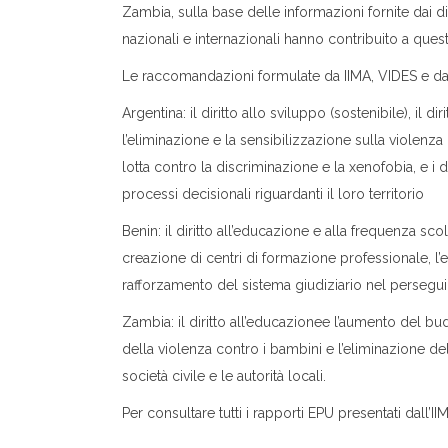
Zambia, sulla base delle informazioni fornite dai dife
nazionali e internazionali hanno contribuito a quest
Le raccomandazioni formulate da IIMA, VIDES e dai
Argentina: il diritto allo sviluppo (sostenibile), il di
l’eliminazione e la sensibilizzazione sulla violenza
lotta contro la discriminazione e la xenofobia, e i d
processi decisionali riguardanti il loro territorio
Benin: il diritto all’educazione e alla frequenza sc
creazione di centri di formazione professionale, l’e
rafforzamento del sistema giudiziario nel perseguir
Zambia: il diritto all’educazionee l’aumento del bu
della violenza contro i bambini e l’eliminazione de
società civile e le autorità locali.
Per consultare tutti i rapporti EPU presentati dall’II