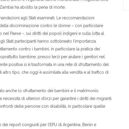
o Zambia ha abolito la pena di morte.
omandazioni agli Stati esaminati. Le raccomandazioni
e della discriminazione contro le donne – con particolare
l Paese -, sui diritti dei popoli indigeni e sulla lotta al
gli Stati partecipanti hanno sottolineato l’importanza
uttamento contro i bambini, in particolare la pratica dei
rattutto bambine, presso terzi per aiutare i genitori nel
nte positiva si è trasformata in una rete di sfruttamento del
ltro tipo, che oggi è assimilata alla vendita e al traffico di
o anche lo sfruttamento dei bambini e il matrimonio
necessità di ulteriori sforzi per garantire i diritti dei migranti
nfronti delle persone con disabilità, in particolare quelle
n dei report congiunti per l’EPU di Argentina, Benin e