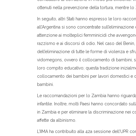
ottenuti nella prevenzione della tortura, mentre l
In seguito, altri Stati hanno espresso le loro racc
all’Argentina si sono concentrate sull’eliminazion
attenzione ai molteplici femminicidi che avvengono ne
razzismo e ai discorsi di odio. Nel caso del Benin, 
dell’eliminazione di tutte le forme di violenza e sfr
vidomegons, ovvero il collocamento di bambini, sop
loro compito educativo; questa tradizione inizialme
collocamento dei bambini per lavori domestici e di a
bambini.
Le raccomandazioni per lo Zambia hanno riguardat
infantile. Inoltre, molti Paesi hanno concordato sulla 
in Zambia e per eliminare la discriminazione nei co
affette da albinismo.
L’IIMA ha contribuito alla 42a sessione dell’UPR co