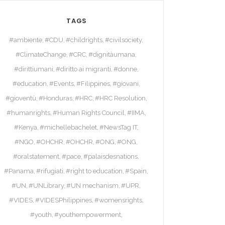
TAGS
#ambiente
#CDU
#childrights
#civilsociety
#ClimateChange
#CRC
#dignitàumana
#dirittiumani
#diritto ai migranti
#donne
#education
#Events
#Filippines
#giovani
#gioventù
#Honduras
#HRC
#HRC Resolution
#humanrights
#Human Rights Council
#IIMA
#Kenya
#michellebachelet
#NewsTag IT
#NGO
#OHCHR
#OHCHR
#ONG
#ONG
#oralstatement
#pace
#palaisdesnations
#Panama
#rifugiati
#right to education
#Spain
#UN
#UNLibrary
#UN mechanism
#UPR
#VIDES
#VIDESPhilippines
#womensrights
#youth
#youthempowerment