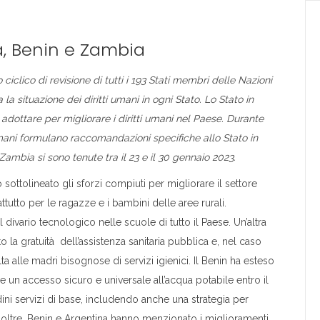
a, Benin e Zambia
clico di revisione di tutti i 193 Stati membri delle Nazioni
a situazione dei diritti umani in ogni Stato. Lo Stato in
adottare per migliorare i diritti umani nel Paese. Durante
 umani formulano raccomandazioni specifiche allo Stato in
ambia si sono tenute tra il 23 e il 30 gennaio 2023.
ottolineato gli sforzi compiuti per migliorare il settore
attutto per le ragazze e i bambini delle aree rurali.
l divario tecnologico nelle scuole di tutto il Paese. Un’altra
to la gratuità dell’assistenza sanitaria pubblica e, nel caso
ta alle madri bisognose di servizi igienici. Il Benin ha esteso
ire un accesso sicuro e universale all’acqua potabile entro il
dini servizi di base, includendo anche una strategia per
noltre, Benin e Argentina hanno menzionato i miglioramenti