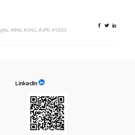
ghts
,
#IIMA
,
#ONG
,
#UPR
,
#VIDES
LinkedIn